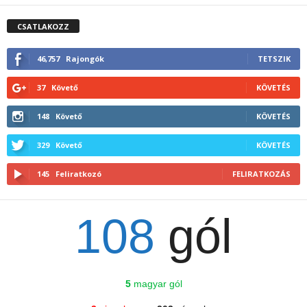
CSATLAKOZZ
46,757
Rajongók
TETSZIK
37
Követő
KÖVETÉS
148
Követő
KÖVETÉS
329
Követő
KÖVETÉS
145
Feliratkozó
FELIRATKOZÁS
108
gól
5
magyar gól