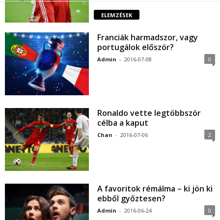
ELEMZÉSEK
Franciák harmadszor, vagy
portugálok először?
Admin
-
2016-07-08
0
Ronaldo vette legtöbbször
célba a kaput
Chan
-
2016-07-06
2
A favoritok rémálma – ki jön ki
ebből győztesen?
Admin
-
2016-06-24
0