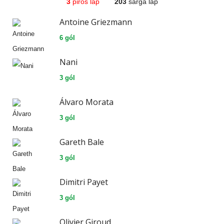
3
piros lap
203
sárga lap
Antoine Griezmann
6 gól
Nani
3 gól
Álvaro Morata
3 gól
Gareth Bale
3 gól
Dimitri Payet
3 gól
Olivier Giroud