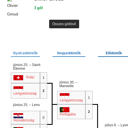
3 gól
Összes góllövő
Nyolcaddöntők
Negyeddöntők
Elődöntők
június 25. – Saint-
Étienne
.
Svájc
1
június 30. –
Marseille
.
2
Lengyelorszag
.
1
Lengyelorszag
június 25. – Lens
.
2
Portugália
.
0
Horvátország
július 6. – Lyo