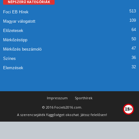
NÉPSZERŰ KATEGÓRIÁK
513
Foci EB Hírek
109
Magyar válogatott
64
Előzetesek
50
Mérkőzéstipp
47
Mérkőzés beszámoló
36
Színes
32
Elemzések
Impresszum
Sporthírek
© 2016 Focieb2016.com.
A szerencsejáték függőséget okozhat. Játssz felelősen!