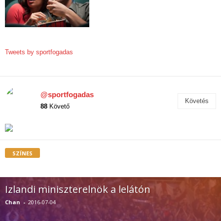
Tweets by sportfogadas
@sportfogadas
Követés
88
Követő
SZÍNES
Izlandi miniszterelnök a lelátón
Chan
-
2016-07-04