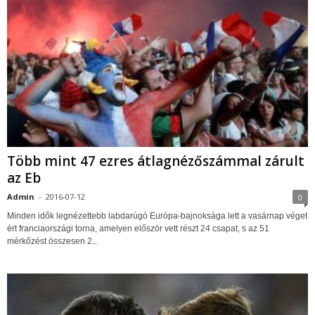
Több mint 47 ezres átlagnézőszámmal zárult
az Eb
Admin
-
2016-07-12
0
Minden idők legnézettebb labdarúgó Európa-bajnoksága lett a vasárnap véget
ért franciaországi torna, amelyen először vett részt 24 csapat, s az 51
mérkőzést összesen 2...