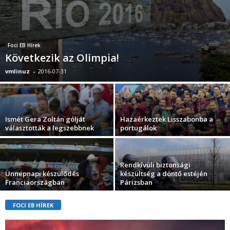
Foci EB Hírek
Következik az Olimpia!
vmlinuz
-
2016-07-31
Ismét Gera Zoltán gólját
Hazaérkeztek Lisszabonba a
választották a legszebbnek
portugálok
Rendkívüli biztonsági
Ünnepnapi készülődés
készültség a döntő estéjén
Franciaországban
Párizsban
FOCI EB HÍREK