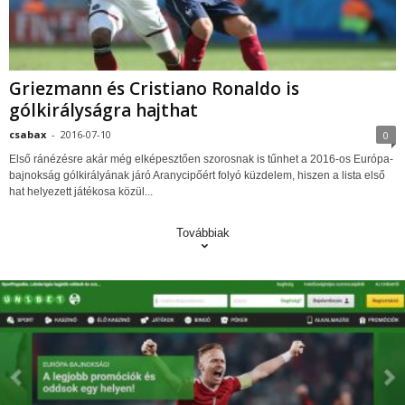
Griezmann és Cristiano Ronaldo is
gólkirályságra hajthat
csabax
-
2016-07-10
0
Első ránézésre akár még elképesztően szorosnak is tűnhet a 2016-os Európa-
bajnokság gólkirályának járó Aranycipőért folyó küzdelem, hiszen a lista első
hat helyezett játékosa közül...
Továbbiak