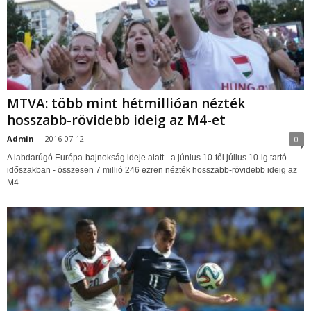
MTVA: több mint hétmillióan nézték
hosszabb-rövidebb ideig az M4-et
Admin
-
2016-07-12
0
A labdarúgó Európa-bajnokság ideje alatt - a június 10-től július 10-ig tartó
időszakban - összesen 7 millió 246 ezren nézték hosszabb-rövidebb ideig az
M4...