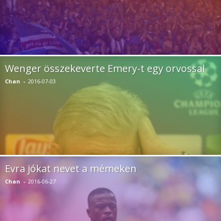
Wenger összekeverte Emery-t egy orvossal
Chan
-
2016-07-03
Evra jókat nevet a mémeken
Chan
-
2016-06-27