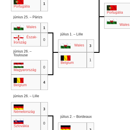
.
1
Portugália
.
Portugália
június 25. – Párizs
.
Wales
.
Wales
1
július 1. – Lille
.
Észak-
0
Írország
.
Wales
3
június 26. –
Toulouse
.
1
Belgium
.
0
Magyarország
.
4
Belgium
június 26. – Lille
.
3
Németország
július 2. – Bordeaux
.
0
Szlovákia
.
2