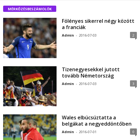
MÉRKŐZÉSBESZÁMOLÓK
Fölényes sikerrel négy között
a franciák
Admin
-
2016-07-03
2
Tizenegyesekkel jutott
tovább Németország
Admin
-
2016-07-03
3
Wales elbúcsúztatta a
belgákat a negyeddöntőben
Admin
-
2016-07-01
0