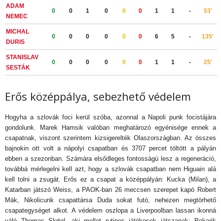
ADAM
0
0
1
0
0
0
1
1
-
53'
NEMEC
MICHAL
0
0
0
0
0
0
6
5
-
135'
DURIS
STANISLAV
0
0
0
0
0
0
1
1
-
25'
SESTÁK
Erős középpálya, sebezhető védelem
Hogyha a szlovák foci kerül szóba, azonnal a Napoli punk focistájára
gondolunk. Marek Hamsik valóban meghatározó egyénisége ennek a
csapatnak, viszont szerintem kizsigerelték Olaszországban. Az összes
bajnokin ott volt a nápolyi csapatban és 3707 percet töltött a pályán
ebben a szezonban. Számára elsődleges fontosságú lesz a regeneráció,
továbbá mérlegelni kell azt, hogy a szlovák csapatban nem Higuain alá
kell tolni a zsugát. Erős ez a csapat a középpályán: Kucka (Milan), a
Katarban játszó Weiss, a PAOK-ban 26 meccsen szerepet kapó Robert
Mák, Nikolicunk csapattársa Duda sokat futó, nehezen megtörhető
csapategységet alkot. A védelem oszlopa a Liverpoolban lassan ikonná
váló Thomas Skrtel, aki mellet rutinos játékosok játszanak: Pekarik