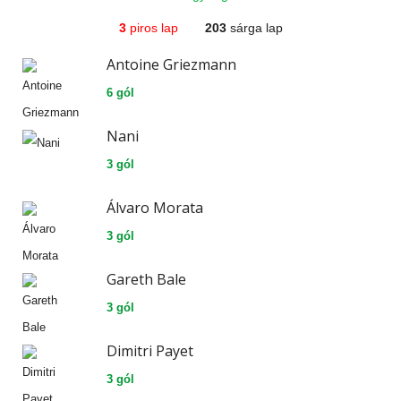
3
piros lap
203
sárga lap
Antoine Griezmann
6 gól
Nani
3 gól
Álvaro Morata
3 gól
Gareth Bale
3 gól
Dimitri Payet
3 gól