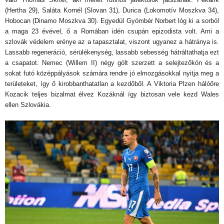
(Hertha 29), Saláta Kornél (Slovan 31), Durica (Lokomotív Moszkva 34),
Hobocan (Dinamo Moszkva 30). Egyedül Gyömbér Norbert lóg ki a sorból
a maga 23 évével, ő a Romában idén csupán epizodista volt. Ami a
szlovák védelem erénye az a tapasztalat, viszont ugyanez a hátránya is.
Lassabb regeneráció, sérülékenység, lassabb sebesség hátráltathatja ezt
a csapatot. Nemec (Willem II) négy gólt szerzett a selejtezőkön és a
sokat futó középpályások számára rendre jó elmozgásokkal nyitja meg a
területeket, így ő kirobbanthatatlan a kezdőből. A Viktoria Plzen hálóőre
Kozacik teljes bizalmat élvez Kozáknál így biztosan vele kezd Wales
ellen Szlovákia.