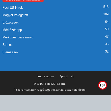
513
Foci EB Hírek
109
Magyar válogatott
64
Előzetesek
50
Mérkőzéstipp
47
Mérkőzés beszámoló
36
Színes
32
Elemzések
Impresszum
Sporthírek
© 2016 Focieb2016.com.
A szerencsejáték függőséget okozhat. Játssz felelősen!