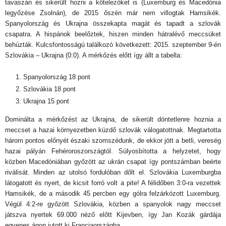
tavaszán és sikerült hozni a kötelezőket is (Luxemburg és Macedónia
legyőzése Zsolnán), de 2015 őszén már nem villogtak Hamsikék.
Spanyolország és Ukrajna összekapta magát és tapadt a szlovák
csapatra. A hispánok beelőztek, hiszen minden hátralévő meccsüket
behúzták. Kulcsfontosságú találkozó következett: 2015. szeptember 9-én
Szlovákia – Ukrajna (0:0). A mérkőzés előtt így állt a tabella:
Spanyolország 18 pont
Szlovákia 18 pont
Ukrajna 15 pont
Dominálta a mérkőzést az Ukrajna, de sikerült döntetlenre hoznia a
meccset a hazai környezetben küzdő szlovák válogatottnak. Megtartotta
három pontos előnyét északi szomszédunk, de ekkor jött a betli, vereség
hazai pályán Fehéroroszországtól. Súlyosbította a helyzetet, hogy
közben Macedóniában győzött az ukrán csapat így pontszámban beérte
riválisát. Minden az utolsó fordulóban dőlt el. Szlovákia Luxemburgba
látogatott és nyert, de kicsit forró volt a pite! A félidőben 3:0-ra vezettek
Hamsikék, de a második 45 percben egy gólra felzárkózott Luxemburg.
Végül 4:2-re győzött Szlovákia, közben a spanyolok nagy meccset
játszva nyertek 69.000 néző előtt Kijevben, így Jan Kozák gárdája
egyenes ágon jutott ki Franciaországba.