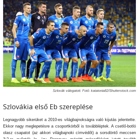
Szlovák válogatott. Fotó: katatonia82/Shutterstock.com
Szlovákia első Eb szereplése
Legnagyobb sikerüket a 2010-es világbajnokságra való kijutás jelentette.
Ekkor nagy meglepetésre a csoportkörből is továbbléptek. A csetlő-botló
olasz csapatot (az akkori világbajnoki címvédőt) a sorsdöntő meccsen