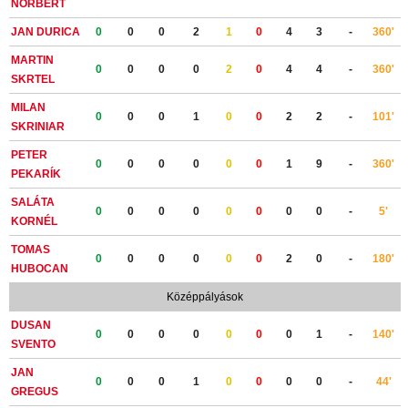
NORBERT
JAN DURICA
0
0
0
2
1
0
4
3
-
360'
MARTIN
0
0
0
0
2
0
4
4
-
360'
SKRTEL
MILAN
0
0
0
1
0
0
2
2
-
101'
SKRINIAR
PETER
0
0
0
0
0
0
1
9
-
360'
PEKARÍK
SALÁTA
0
0
0
0
0
0
0
0
-
5'
KORNÉL
TOMAS
0
0
0
0
0
0
2
0
-
180'
HUBOCAN
Középpályások
DUSAN
0
0
0
0
0
0
0
1
-
140'
SVENTO
JAN
0
0
0
1
0
0
0
0
-
44'
GREGUS