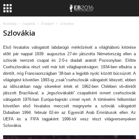
Kezdőlap
Csapatok
B csoport
Szlovákia
Szlovákia
Első hivatalos válogatott labdarúgó mérkőzését a világháború kitörése
előtt pár nappal 1939. augusztus 27-én játszotta Németország ellen a
szlovák nemzeti csapat és 2:0-s diadalt aratott Pozsonyban. Előtte
Csehszlovákia részt vett már két világbajnokságon: 1934-ben elbukta a
döntőt, míg Franciaországban ’38-ban a legjobb nyolc között búcsúzott. A
világégést követően 1993-ig „csak”csehszlovák válogatott létezett, ebben
az időszakban nagy sikereket értek el: 1962-ben Chilében vb-döntőt
játszott Brazíliával; a „legszlovákabb” csapatként ismert csehszlovák
válogatott 1976-ban Európa-bajnoki címet nyert. A történelmi felbomlást
követően első hivatalos meccsét megnyerte a szlovák válogatott
Dubaiban 1994. február 02-én az Egyesült Arab Emirátusok ellen. Az
UEFA és a FIFA tagjaként 1996-tól vesz részt világversenyeken
Szlovákia.