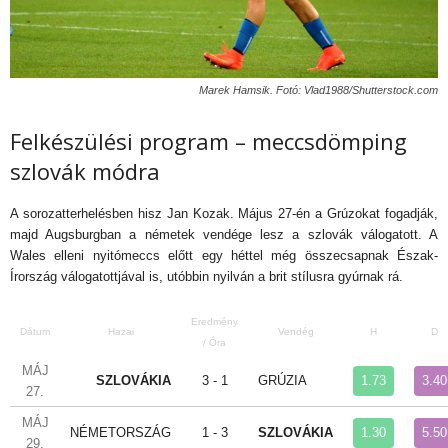
Marek Hamsik. Fotó: Vlad1988/Shutterstock.com
Felkészülési program – meccsdömping
szlovák módra
A sorozatterhelésben hisz Jan Kozak. Május 27-én a Grúzokat fogadják,
majd Augsburgban a németek vendége lesz a szlovák válogatott. A
Wales elleni nyitómeccs előtt egy héttel még összecsapnak Észak-
Írország válogatottjával is, utóbbin nyilván a brit stílusra gyúrnak rá.
Eredmény
Dátum
Hazai
Vendég
H
D
/ Óra
MÁJ
SZLOVÁKIA
3 - 1
GRÚZIA
1.73
3.40
27.
MÁJ
NÉMETORSZÁG
1 - 3
SZLOVÁKIA
1.30
5.50
29.