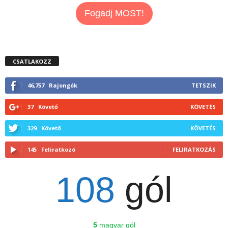
Fogadj MOST!
CSATLAKOZZ
46,757
Rajongók
TETSZIK
37
Követő
KÖVETÉS
329
Követő
KÖVETÉS
145
Feliratkozó
FELIRATKOZÁS
108
gól
5
magyar gól