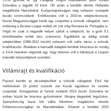
3:2-re győzték le, így Paraguay mögött másodikként jutott tovább
Szlovákia a legjobb 16 közé. Ott aztán a későbbi döntős Hollandia
megállította Hamsikékat. Európa-bajnokságon még sohasem szerepelt
északi szomszédunk. Emlékezetes volt a 2010-es selejtezősorozat,
hiszen Magyarországgal került egy csoportba a szlovák válogatott, nem
mellesleg a Bicskei-csapat mellett ott volt még Románia és Portugália is.
Végül mi csak a negyedik helyen zártuk a selejtezőt, és a győri 0:1
kitörölhetetlen emlék lesz számomra. Egyébként az eddigi tornák
selejtezőiben (1996-2012 között) sohasem volt valós sansz a szlovák
kvalifikációra. Általában a harmadik kalapból kerültek kihúzásra és mindig
a 3-4-ik helyeken végeztek úgy, hogy tetemes volt a hátrányuk a csoport
második helyezettjeivel szemben.
Villámrajt és kvalifikáció
Pazarul kezdte az eb-selejtezőket a szlovák válogatott. Első hat
mérkőzésén 18 pontot szerzett Jan Kozák együttese és vezette
csoportját. Kimagaslóan jó formát mutatott 2014 őszén Szlovákia és
sorban húzott be bravúros győzelmeket: Ukrajna idegenbeli legyőzése,
Spanyolország hazai két vállra fektetése, magabiztos sikerek
Fehéroroszországban és Macedóniában. Kitartott a lendület 2015