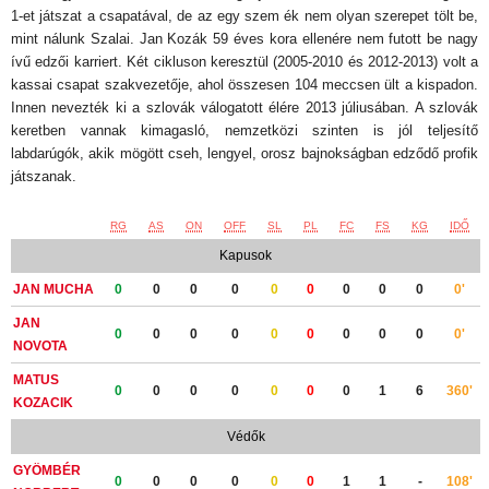
1-et játszat a csapatával, de az egy szem ék nem olyan szerepet tölt be,
mint nálunk Szalai. Jan Kozák 59 éves kora ellenére nem futott be nagy
ívű edzői karriert. Két cikluson keresztül (2005-2010 és 2012-2013) volt a
kassai csapat szakvezetője, ahol összesen 104 meccsen ült a kispadon.
Innen nevezték ki a szlovák válogatott élére 2013 júliusában. A szlovák
keretben vannak kimagasló, nemzetközi szinten is jól teljesítő
labdarúgók, akik mögött cseh, lengyel, orosz bajnokságban edződő profik
játszanak.
RG
AS
ON
OFF
SL
PL
FC
FS
KG
IDŐ
Kapusok
JAN MUCHA
0
0
0
0
0
0
0
0
0
0'
JAN
0
0
0
0
0
0
0
0
0
0'
NOVOTA
MATUS
0
0
0
0
0
0
0
1
6
360'
KOZACIK
Védők
GYÖMBÉR
0
0
0
0
0
0
1
1
-
108'