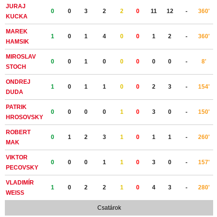
JURAJ
0
0
3
2
2
0
11
12
-
360'
KUCKA
MAREK
1
0
1
4
0
0
1
2
-
360'
HAMSIK
MIROSLAV
0
0
1
0
0
0
0
0
-
8'
STOCH
ONDREJ
1
0
1
1
0
0
2
3
-
154'
DUDA
PATRIK
0
0
0
0
1
0
3
0
-
150'
HROSOVSKY
ROBERT
0
1
2
3
1
0
1
1
-
260'
MAK
VIKTOR
0
0
0
1
1
0
3
0
-
157'
PECOVSKY
VLADIMÍR
1
0
2
2
1
0
4
3
-
280'
WEISS
Csatárok