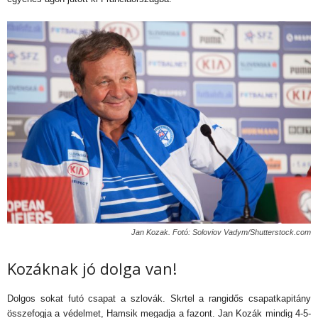
Jan Kozak. Fotó: Soloviov Vadym/Shutterstock.com
Kozáknak jó dolga van!
Dolgos sokat futó csapat a szlovák. Skrtel a rangidős csapatkapitány
összefogja a védelmet, Hamsik megadja a fazont. Jan Kozák mindig 4-5-