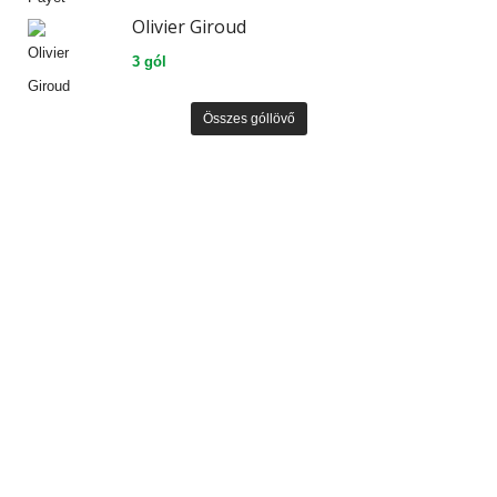
Olivier Giroud
3 gól
Összes góllövő