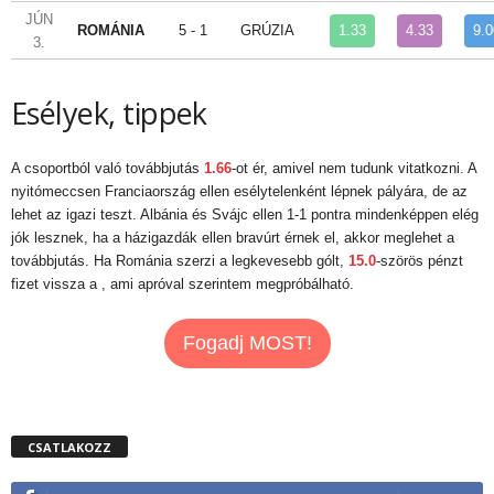
JÚN
ROMÁNIA
5 - 1
GRÚZIA
1.33
4.33
9.0
3.
Esélyek, tippek
A csoportból való továbbjutás
1.66
-ot ér, amivel nem tudunk vitatkozni. A
nyitómeccsen Franciaország ellen esélytelenként lépnek pályára, de az
lehet az igazi teszt. Albánia és Svájc ellen 1-1 pontra mindenképpen elég
jók lesznek, ha a házigazdák ellen bravúrt érnek el, akkor meglehet a
továbbjutás. Ha Románia szerzi a legkevesebb gólt,
15.0
-szörös pénzt
fizet vissza a , ami apróval szerintem megpróbálható.
Fogadj MOST!
CSATLAKOZZ