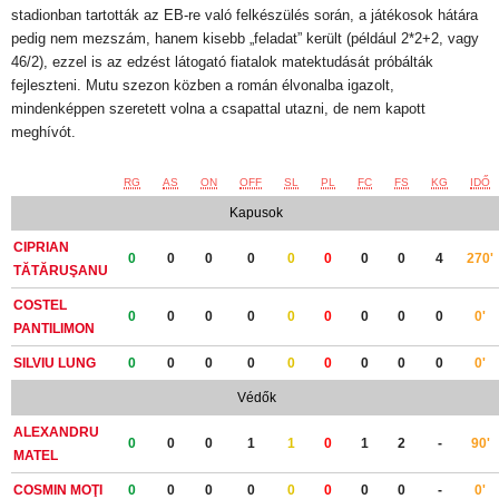
stadionban tartották az EB-re való felkészülés során, a játékosok hátára
pedig nem mezszám, hanem kisebb „feladat” került (például 2*2+2, vagy
46/2), ezzel is az edzést látogató fiatalok matektudását próbálták
fejleszteni. Mutu szezon közben a román élvonalba igazolt,
mindenképpen szeretett volna a csapattal utazni, de nem kapott
meghívót.
RG
AS
ON
OFF
SL
PL
FC
FS
KG
IDŐ
Kapusok
CIPRIAN
0
0
0
0
0
0
0
0
4
270'
TĂTĂRUŞANU
COSTEL
0
0
0
0
0
0
0
0
0
0'
PANTILIMON
SILVIU LUNG
0
0
0
0
0
0
0
0
0
0'
Védők
ALEXANDRU
0
0
0
1
1
0
1
2
-
90'
MATEL
COSMIN MOŢI
0
0
0
0
0
0
0
0
-
0'