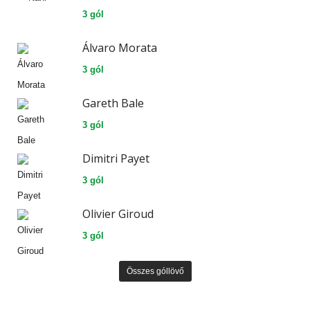
3 gól
Álvaro Morata
3 gól
Gareth Bale
3 gól
Dimitri Payet
3 gól
Olivier Giroud
3 gól
Összes góllövő