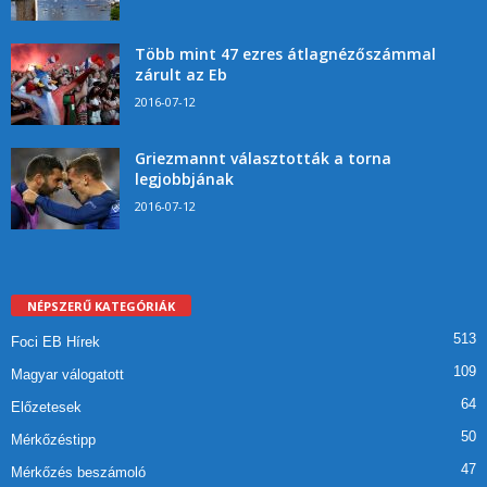
Több mint 47 ezres átlagnézőszámmal
zárult az Eb
2016-07-12
Griezmannt választották a torna
legjobbjának
2016-07-12
NÉPSZERŰ KATEGÓRIÁK
513
Foci EB Hírek
109
Magyar válogatott
64
Előzetesek
50
Mérkőzéstipp
47
Mérkőzés beszámoló