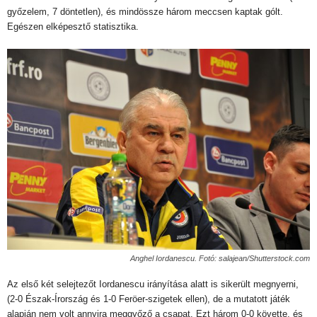
győzelem, 7 döntetlen), és mindössze három meccsen kaptak gólt.
Egészen elképesztő statisztika.
Anghel Iordanescu. Fotó: salajean/Shutterstock.com
Az első két selejtezőt Iordanescu irányítása alatt is sikerült megnyerni,
(2-0 Észak-Írország és 1-0 Feröer-szigetek ellen), de a mutatott játék
alapján nem volt annyira meggyőző a csapat. Ezt három 0-0 követte, és