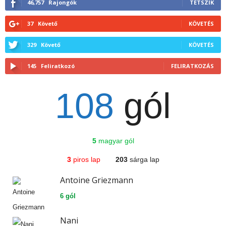
46,757
Rajongók
TETSZIK
37
Követő
KÖVETÉS
329
Követő
KÖVETÉS
145
Feliratkozó
FELIRATKOZÁS
108
gól
5
magyar gól
3
piros lap
203
sárga lap
Antoine Griezmann
6 gól
Nani