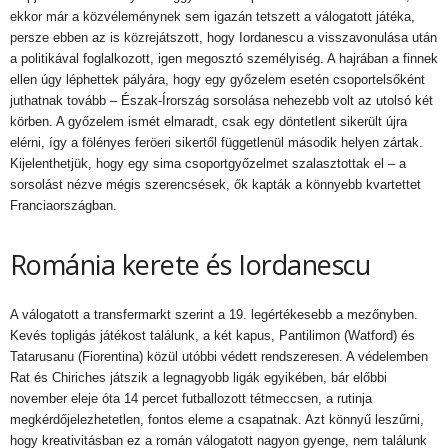
ekkor már a közvéleménynek sem igazán tetszett a válogatott játéka,
persze ebben az is közrejátszott, hogy Iordanescu a visszavonulása után
a politikával foglalkozott, igen megosztó személyiség. A hajrában a finnek
ellen úgy léphettek pályára, hogy egy győzelem esetén csoportelsőként
juthatnak tovább – Észak-Írország sorsolása nehezebb volt az utolsó két
körben. A győzelem ismét elmaradt, csak egy döntetlent sikerült újra
elérni, így a fölényes feröeri sikertől függetlenül második helyen zártak.
Kijelenthetjük, hogy egy sima csoportgyőzelmet szalasztottak el – a
sorsolást nézve mégis szerencsések, ők kapták a könnyebb kvartettet
Franciaországban.
Románia kerete és Iordanescu
A válogatott a transfermarkt szerint a 19. legértékesebb a mezőnyben.
Kevés topligás játékost találunk, a két kapus, Pantilimon (Watford) és
Tatarusanu (Fiorentina) közül utóbbi védett rendszeresen. A védelemben
Rat és Chiriches játszik a legnagyobb ligák egyikében, bár előbbi
november eleje óta 14 percet futballozott tétmeccsen, a rutinja
megkérdőjelezhetetlen, fontos eleme a csapatnak. Azt könnyű leszűrni,
hogy kreativitásban ez a román válogatott nagyon gyenge, nem találunk