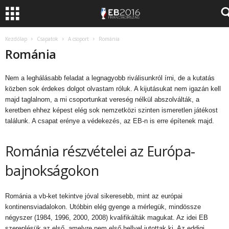
Kezdőlap
Csapatok
A csoport
Románia
Románia
Nem a leghálásabb feladat a legnagyobb riválisunkról írni, de a kutatás
közben sok érdekes dolgot olvastam róluk. A kijutásukat nem igazán kell
majd taglalnom, a mi csoportunkat vereség nélkül abszolválták, a
keretben ehhez képest elég sok nemzetközi szinten ismeretlen játékost
találunk. A csapat erénye a védekezés, az EB-n is erre építenek majd.
Románia részvételei az Európa-
bajnokságokon
Románia a vb-ket tekintve jóval sikeresebb, mint az európai
kontinensviadalokon. Utóbbin elég gyenge a mérlegük, mindössze
négyszer (1984, 1996, 2000, 2008) kvalifikálták magukat. Az idei EB
szereplésük az első, amelyre nem első hellyel jutottak ki. Az eddigi