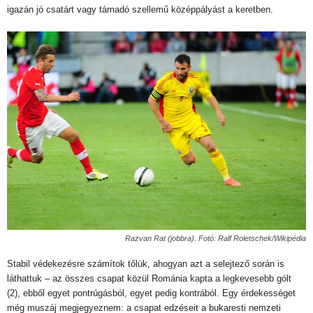
igazán jó csatárt vagy támadó szellemű középpályást a keretben.
Razvan Rat (jobbra). Fotó: Ralf Roletschek/Wikipédia
Stabil védekezésre számítok tőlük, ahogyan azt a selejtező során is
láthattuk – az összes csapat közül Románia kapta a legkevesebb gólt
(2), ebből egyet pontrúgásból, egyet pedig kontrából. Egy érdekességet
még muszáj megjegyeznem: a csapat edzéseit a bukaresti nemzeti