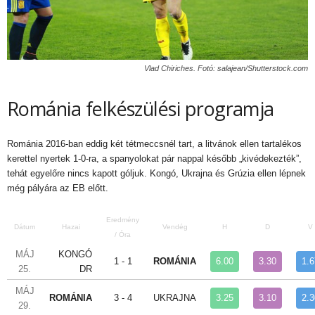
Vlad Chiriches. Fotó: salajean/Shutterstock.com
Románia felkészülési programja
Románia 2016-ban eddig két tétmeccsnél tart, a litvánok ellen tartalékos
kerettel nyertek 1-0-ra, a spanyolokat pár nappal később „kivédekezték”,
tehát egyelőre nincs kapott góljuk. Kongó, Ukrajna és Grúzia ellen lépnek
még pályára az EB előtt.
Eredmény
Dátum
Hazai
Vendég
H
D
V
/ Óra
MÁJ
KONGÓ
1 - 1
ROMÁNIA
6.00
3.30
1.6
25.
DR
MÁJ
ROMÁNIA
3 - 4
UKRAJNA
3.25
3.10
2.3
29.