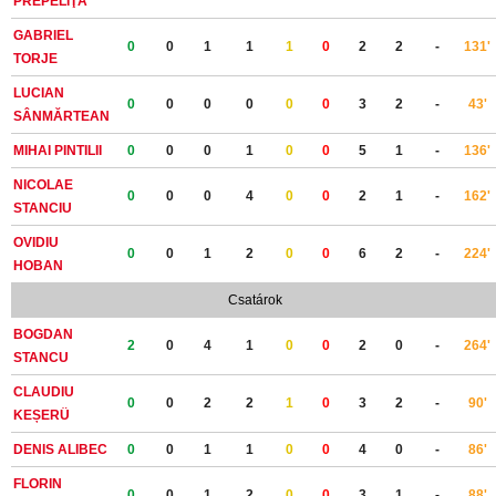
PREPELIŢĂ
GABRIEL
0
0
1
1
1
0
2
2
-
131'
TORJE
LUCIAN
0
0
0
0
0
0
3
2
-
43'
SÂNMĂRTEAN
MIHAI PINTILII
0
0
0
1
0
0
5
1
-
136'
NICOLAE
0
0
0
4
0
0
2
1
-
162'
STANCIU
OVIDIU
0
0
1
2
0
0
6
2
-
224'
HOBAN
Csatárok
BOGDAN
2
0
4
1
0
0
2
0
-
264'
STANCU
CLAUDIU
0
0
2
2
1
0
3
2
-
90'
KEȘERÜ
DENIS ALIBEC
0
0
1
1
0
0
4
0
-
86'
FLORIN
0
0
1
2
0
0
3
1
-
88'