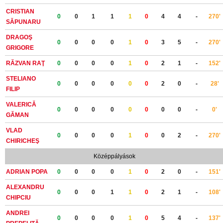
CRISTIAN
0
0
1
1
1
0
4
4
-
270'
SĂPUNARU
DRAGOŞ
0
0
0
0
1
0
3
5
-
270'
GRIGORE
RĂZVAN RAŢ
0
0
0
0
1
0
2
1
-
152'
STELIANO
0
0
0
0
0
0
2
0
-
28'
FILIP
VALERICĂ
0
0
0
0
0
0
0
0
-
0'
GĂMAN
VLAD
0
0
0
0
1
0
0
2
-
270'
CHIRICHEŞ
Középpályások
ADRIAN POPA
0
0
0
0
1
0
2
0
-
151'
ALEXANDRU
0
0
0
1
1
0
2
1
-
108'
CHIPCIU
ANDREI
0
0
0
0
1
0
5
4
-
137'