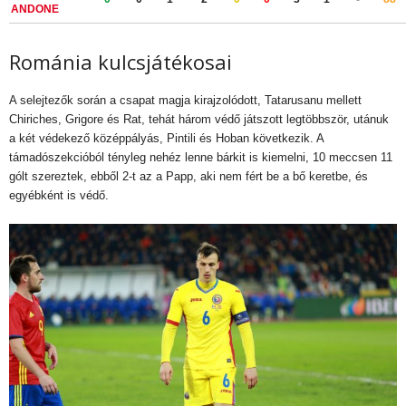
ANDONE
Románia kulcsjátékosai
A selejtezők során a csapat magja kirajzolódott, Tatarusanu mellett
Chiriches, Grigore és Rat, tehát három védő játszott legtöbbször, utánuk
a két védekező középpályás, Pintili és Hoban következik. A
támadószekcióból tényleg nehéz lenne bárkit is kiemelni, 10 meccsen 11
gólt szereztek, ebből 2-t az a Papp, aki nem fért be a bő keretbe, és
egyébként is védő.