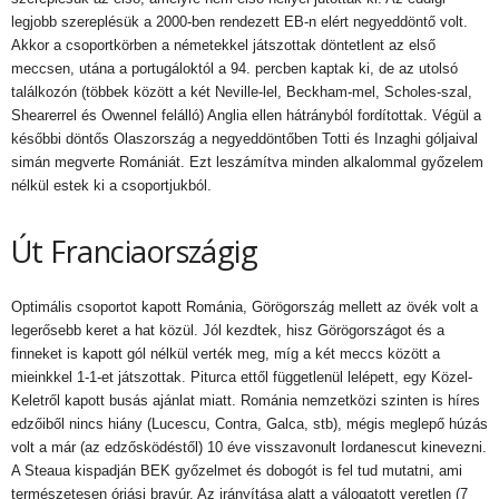
legjobb szereplésük a 2000-ben rendezett EB-n elért negyeddöntő volt.
Akkor a csoportkörben a németekkel játszottak döntetlent az első
meccsen, utána a portugáloktól a 94. percben kaptak ki, de az utolsó
találkozón (többek között a két Neville-lel, Beckham-mel, Scholes-szal,
Shearerrel és Owennel felálló) Anglia ellen hátrányból fordítottak. Végül a
későbbi döntős Olaszország a negyeddöntőben Totti és Inzaghi góljaival
simán megverte Romániát. Ezt leszámítva minden alkalommal győzelem
nélkül estek ki a csoportjukból.
Út Franciaországig
Optimális csoportot kapott Románia, Görögország mellett az övék volt a
legerősebb keret a hat közül. Jól kezdtek, hisz Görögországot és a
finneket is kapott gól nélkül verték meg, míg a két meccs között a
mieinkkel 1-1-et játszottak. Piturca ettől függetlenül lelépett, egy Közel-
Keletről kapott busás ajánlat miatt. Románia nemzetközi szinten is híres
edzőiből nincs hiány (Lucescu, Contra, Galca, stb), mégis meglepő húzás
volt a már (az edzősködéstől) 10 éve visszavonult Iordanescut kinevezni.
A Steaua kispadján BEK győzelmet és dobogót is fel tud mutatni, ami
természetesen óriási bravúr. Az irányítása alatt a válogatott veretlen (7