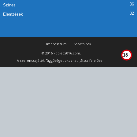
36
Színes
32
Elemzések
Impresszum
Sporthírek
© 2016 Focieb2016.com.
A szerencsejáték függőséget okozhat. Játssz felelősen!